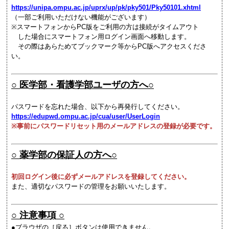
https://unipa.ompu.ac.jp/uprx/up/pk/pky501/Pky50101.xhtml
（一部ご利用いただけない機能がございます）
※スマートフォンからPC版をご利用の方は接続がタイムアウト
した場合にスマートフォン用ログイン画面へ移動します。
その際はあらためてブックマーク等からPC版へアクセスくださ
い。
○ 医学部・看護学部ユーザの方へ
○
パスワードを忘れた場合、以下から再発行してください。
https://edupwd.ompu.ac.jp/cua/user/UserLogin
※事前にパスワードリセット用のメールアドレスの登録が必要です。
○ 薬学部の保証人の方へ○
初回ログイン後に必ずメールアドレスを登録してください。
また、適切なパスワードの管理をお願いいたします。
○
注意事項
○
●ブラウザの［戻る］ボタンは使用できません。